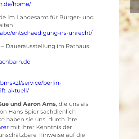
in.de/home/
e im Landesamt für Bürger- und
iten
/labo/entschaedigung-ns-unrecht/
 – Dauerausstellung im Rathaus
achbarn.de
rbmskzl/service/berlin-
ft-aktuell/
Sue und Aaron Arns
, die uns als
on Hans Spier sachdienlich
o haben sie uns durch ihre
hrer
mit ihrer Kenntnis der
unschätzbare Hinweise auf die