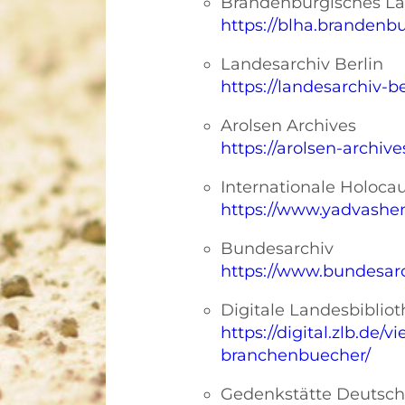
Brandenburgisches La
https://blha.brandenbu
Landesarchiv Berlin
https://landesarchiv-be
Arolsen Archives
https://arolsen-archive
Internationale Holoc
https://www.yadvashe
Bundesarchiv
https://www.bundesarc
Digitale Landesbibliot
https://digital.zlb.de/v
branchenbuecher/
Gedenkstätte Deutsch