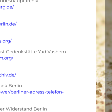
ndeshauptarchiv
rg.de/
rlin.de/
s.org/
aust Gedenkstätte Yad Vashem
m.org/
hiv.de/
hek Berlin
iewer/berliner-adress-telefon-
er Widerstand Berlin