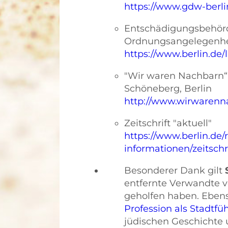
https://www.gdw-berl
Entschädigungsbehörd
Ordnungsangelegenhe
https://www.berlin.de
"Wir waren Nachbarn“
Schöneberg, Berlin
http://www.wirwarenn
Zeitschrift "aktuell"
https://www.berlin.de/
informationen/zeitschri
Besonderer Dank gilt
entfernte Verwandte v
geholfen haben. Ebens
Profession als Stadtfü
jüdischen Geschichte 