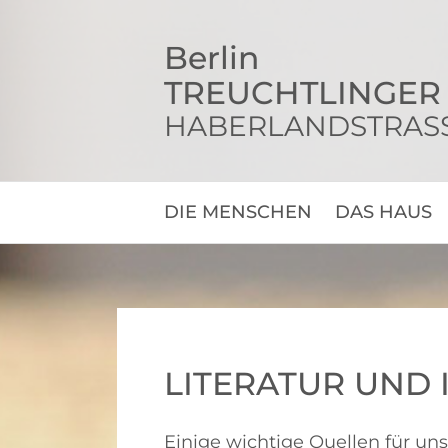
S
k
Berlin
i
TREUCHTLINGER 
p
t
HABERLANDSTRASSE 
o
c
o
n
DIE MENSCHEN
DAS HAUS
t
e
n
t
LITERATUR UND 
Einige wichtige Quellen für un