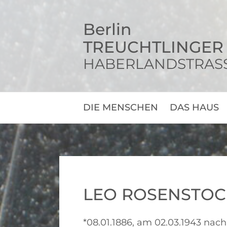
S
k
Berlin
i
TREUCHTLINGER 
p
t
HABERLANDSTRASSE 
o
c
o
n
DIE MENSCHEN
DAS HAUS
t
e
n
t
LEO ROSENSTOC
*08.01.1886, am 02.03.1943 nach