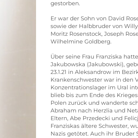
gestorben.
Er war der Sohn von David Ro
sowie der Halbbruder von Will
Moritz Rosenstock, Joseph Ros
Wilhelmine Goldberg.
Über seine Frau Franziska hatt
Jakubowska (Jakubowski), gebo
23.1.21 in Aleksandrow im Bez
Krankenschwester war in den V
Konzentrationslager im Ural int
blieb bis zum Ende des Krieges
Polen zurück und wanderte sch
Abraham nach Herzlia und Netanj
Eltern, Abe Przedecki und Felic
Franziskas ältere Schwester, 
Nazis getötet. Auch ihr Brud