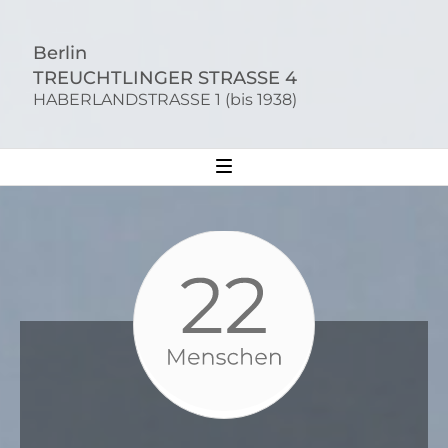
S
k
Berlin
i
TREUCHTLINGER STRASSE 4
p
HABERLANDSTRASSE 1 (bis 1938)
t
o
c
o
n
t
e
n
t