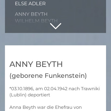
ELSE ADLER
ANNY BEYTH
WILHELM BEYTH
ELISE BRÜCK
HEDWIG BRÜCK
ERNA COHN
GERTRUD EISENBERG
ANNY BEYTH
ELSE KRÄMER
(geborene Funkenstein)
JACOB LEIBHOLZ
*03.10.1896, am 02.04.1942 nach Trawniki
GERTA MARCUSE
(Lublin) deportiert
EGON HEYSEMANN
KURT MARCUSE
Anna Beyth war die Ehefrau von