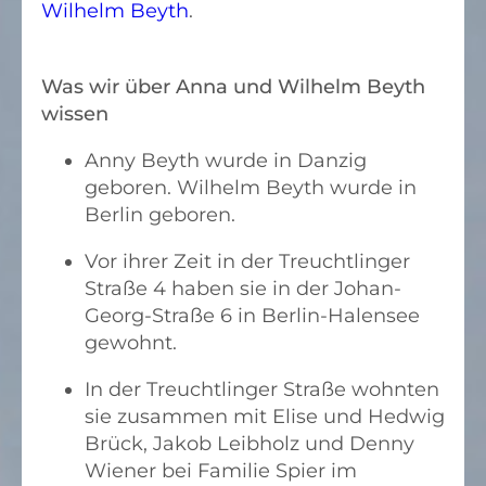
Wilhelm Beyth
.
ROSE PODBIELSKI
LYDIA REIN
Was wir über Anna und Wilhelm Beyth
FRANZISKA ROSENSTOCK
wissen
LEO ROSENSTOCK
Anny Beyth wurde in Danzig
FANNY SAUL
geboren. Wilhelm Beyth wurde in
Berlin geboren.
ALICE SPIER
Vor ihrer Zeit in der Treuchtlinger
HANS SPIER
Straße 4 haben sie in der Johan-
GERTRUD SUNDHEIMER
Georg-Straße 6 in Berlin-Halensee
MAX SUNDHEIMER
gewohnt.
DENNY WIENER
In der Treuchtlinger Straße wohnten
sie zusammen mit Elise und Hedwig
Brück, Jakob Leibholz und Denny
Wiener bei Familie Spier im